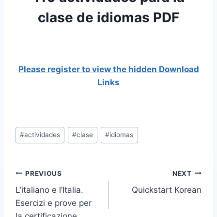
clase de idiomas PDF
Please register to view the hidden Download
Links
Post
#
actividades
#
clase
#
idiomas
Tags:
Post
PREVIOUS
NEXT
L’italiano e l’Italia.
Quickstart Korean
navigation
Esercizi e prove per
la certificazione