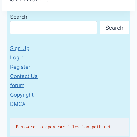
Search
Search
Sign Up
Login
Register
Contact Us
forum
Copyright
DMCA
Password to open rar files langpath.net