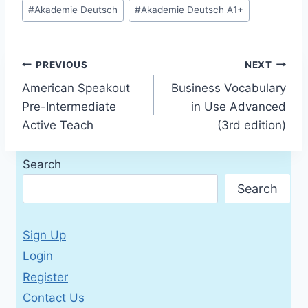
Post
#
Akademie Deutsch
#
Akademie Deutsch A1+
Tags:
Post
PREVIOUS
NEXT
American Speakout
Business Vocabulary
navigation
Pre-Intermediate
in Use Advanced
Active Teach
(3rd edition)
Search
Search
Sign Up
Login
Register
Contact Us