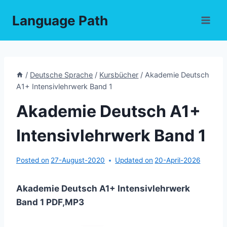
Skip
Language Path
to
content
/
Deutsche Sprache
/
Kursbücher
/
Akademie Deutsch
A1+ Intensivlehrwerk Band 1
Akademie Deutsch A1+
Intensivlehrwerk Band 1
Posted on
27-August-2020
Updated on
20-April-2026
Akademie Deutsch A1+ Intensivlehrwerk
Band 1 PDF,MP3