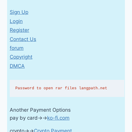
Sign Up
Login
Register
Contact Us
forum
Copyright
DMCA
Password to open rar files langpath.net
Another Payment Options
pay by card→→
ko-fi.com
crypto→→
Crypto Payment