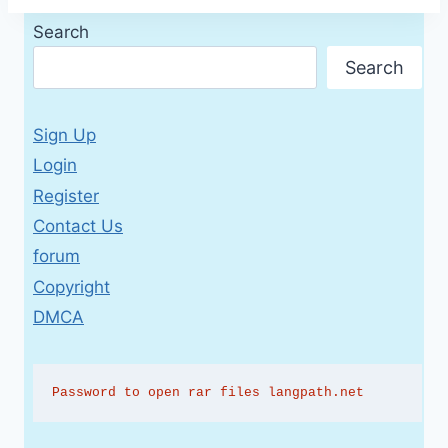
Search
Search
Sign Up
Login
Register
Contact Us
forum
Copyright
DMCA
Password to open rar files langpath.net