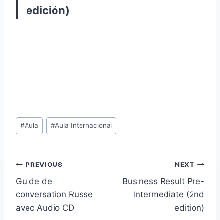
edición)
Post
#
Aula
#
Aula Internacional
Tags:
Post
PREVIOUS
NEXT
Guide de
Business Result Pre-
navigation
conversation Russe
Intermediate (2nd
avec Audio CD
edition)