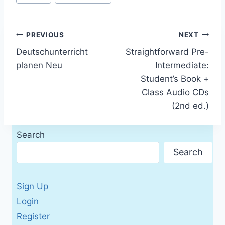
Post
PREVIOUS
NEXT
Deutschunterricht
Straightforward Pre-
navigation
planen Neu
Intermediate:
Student’s Book +
Class Audio CDs
(2nd ed.)
Search
Search
Sign Up
Login
Register