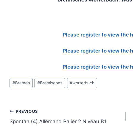
Please register to view the
Please register to view the
Please register to view the
Post
#
Bremen
#
Bremisches
#
worterbuch
Tags:
Post
PREVIOUS
Spontan (4) Allemand Palier 2 Niveau B1
navigation