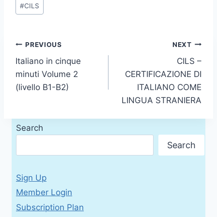
Post
#
CILS
Tags:
Post
PREVIOUS
NEXT
Italiano in cinque
CILS –
navigation
minuti Volume 2
CERTIFICAZIONE DI
(livello B1-B2)
ITALIANO COME
LINGUA STRANIERA
Search
Search
Sign Up
Member Login
Subscription Plan