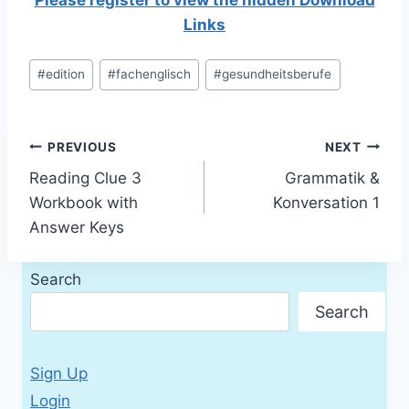
Please register to view the hidden Download
Links
Post
#
edition
#
fachenglisch
#
gesundheitsberufe
Tags:
Post
PREVIOUS
NEXT
Reading Clue 3
Grammatik &
navigation
Workbook with
Konversation 1
Answer Keys
Search
Search
Sign Up
Login