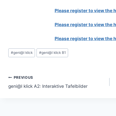
Please register to view the
Please register to view the
Please register to view the
Post
#
geni@l klick
#
geni@l klick B1
Tags:
Post
PREVIOUS
geni@l klick A2: Interaktive Tafelbilder
navigation