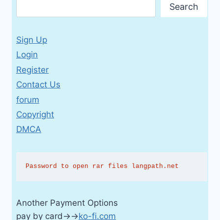
Search
Sign Up
Login
Register
Contact Us
forum
Copyright
DMCA
Password to open rar files langpath.net
Another Payment Options
pay by card→→
ko-fi.com