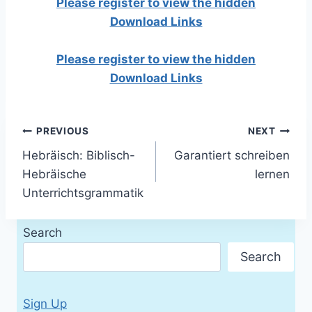
Please register to view the hidden
Download Links
Please register to view the hidden
Download Links
Post
PREVIOUS
NEXT
Hebräisch: Biblisch-
Garantiert schreiben
navigation
Hebräische
lernen
Unterrichtsgrammatik
Search
Search
Sign Up