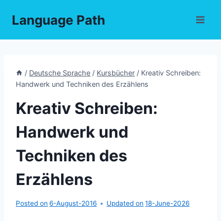
Skip
Language Path
to
content
/
Deutsche Sprache
/
Kursbücher
/
Kreativ Schreiben:
Handwerk und Techniken des Erzählens
Kreativ Schreiben:
Handwerk und
Techniken des
Erzählens
Posted on
6-August-2016
Updated on
18-June-2026