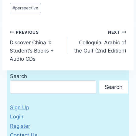
Post
#
perspective
Tags:
Post
PREVIOUS
NEXT
Discover China 1:
Colloquial Arabic of
navigation
Student’s Books +
the Gulf (2nd Edition)
Audio CDs
Search
Search
Sign Up
Login
Register
Contact Us