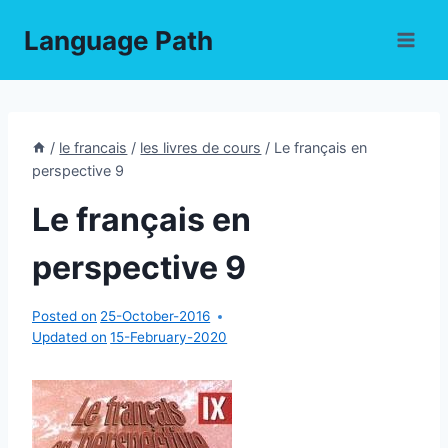
Skip
Language Path
to
content
/
le francais
/
les livres de cours
/
Le français en
perspective 9
Le français en
perspective 9
Posted on
25-October-2016
Updated on
15-February-2020