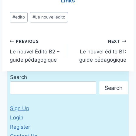
Links
Post
#
edito
#
Le nouvel édito
Tags:
Post
PREVIOUS
NEXT
Le nouvel Édito B2 –
Le nouvel édito B1:
navigation
guide pédagogique
guide pédagogique
Search
Search
Sign Up
Login
Register
Contact Us