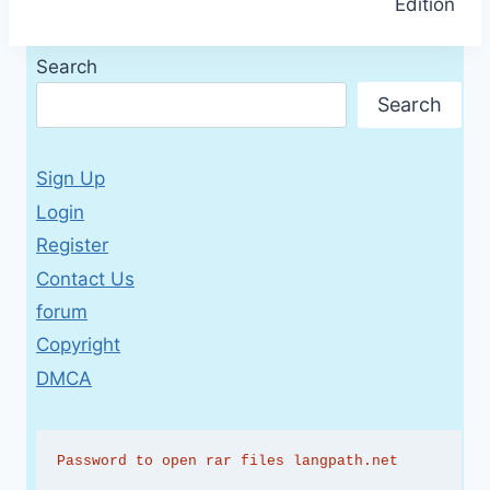
Edition
Search
Search
Sign Up
Login
Register
Contact Us
forum
Copyright
DMCA
Password to open rar files langpath.net