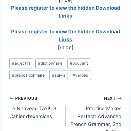
[hide]
Please register to view the hidden Download
Links
Please register to view the hidden Download
Links
[/hide]
Post
#
adjectifs
#
dictionnaire
#
pouvant
Tags:
#
prepositionnaire
#
suivis
#
verbes
Post
PREVIOUS
NEXT
Le Nouveau Taxi!: 3
Practice Makes
navigation
Cahier d’exercices
Perfect: Advanced
French Grammar, 2nd