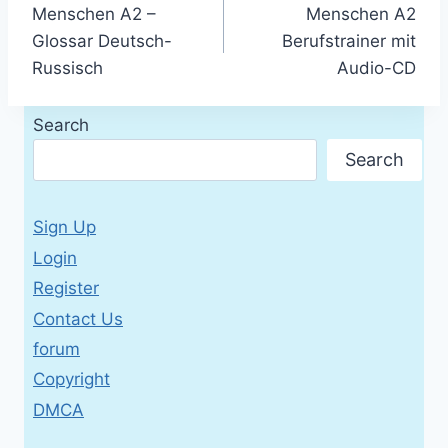
Menschen A2 –
Menschen A2
navigation
Glossar Deutsch-
Berufstrainer mit
Russisch
Audio-CD
Search
Search
Sign Up
Login
Register
Contact Us
forum
Copyright
DMCA