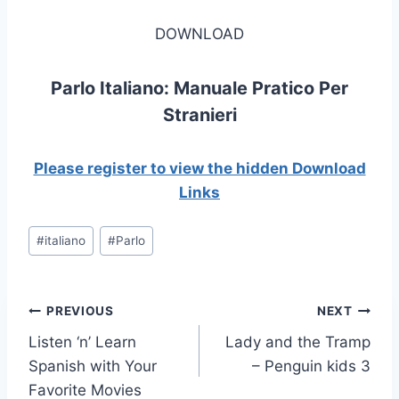
DOWNLOAD
Parlo Italiano: Manuale Pratico Per
Stranieri
Please register to view the hidden Download
Links
Post
#
italiano
#
Parlo
Tags:
Post
PREVIOUS
NEXT
Listen ‘n’ Learn
Lady and the Tramp
navigation
Spanish with Your
– Penguin kids 3
Favorite Movies