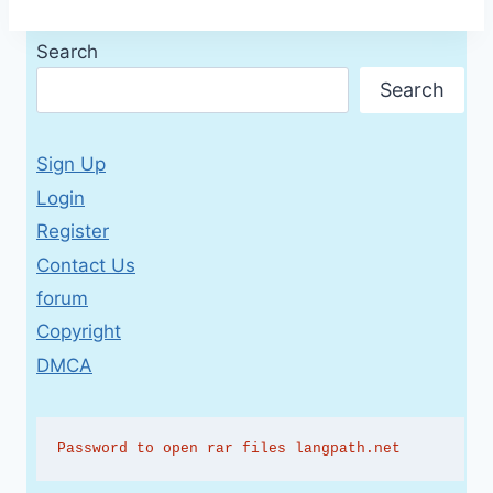
Search
Search
Sign Up
Login
Register
Contact Us
forum
Copyright
DMCA
Password to open rar files langpath.net