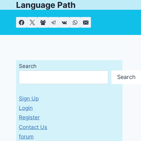
Language Path
Skip
to
content
Search
Search
Sign Up
Login
Register
Contact Us
forum