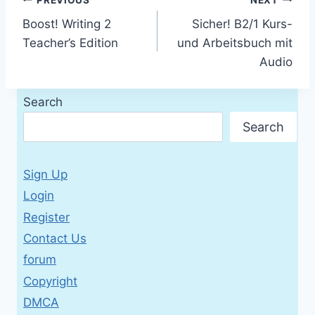
Post
Boost! Writing 2
Sicher! B2/1 Kurs-
navigation
Teacher’s Edition
und Arbeitsbuch mit
Audio
Search
Search
Sign Up
Login
Register
Contact Us
forum
Copyright
DMCA