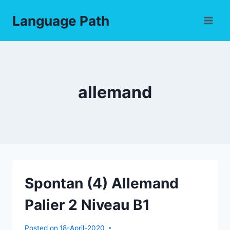
Skip
Language Path
to
content
allemand
Spontan (4) Allemand
Palier 2 Niveau B1
Posted on
18-April-2020