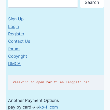
Search
NIVEAU
B1
Sign Up
Login
Register
Contact Us
forum
Copyright
DMCA
Password to open rar files langpath.net
Another Payment Options
pay by card→→
ko-fi.com