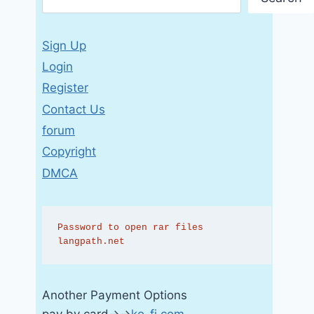
Sign Up
Login
Register
Contact Us
forum
Copyright
DMCA
Password to open rar files 
langpath.net
Another Payment Options