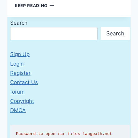
EIN
KEEP READING
STÜCKCHEN
DEUTSCHLAND.
Search
BILATERALES
LANDESKUNDEPROGRAMM
Search
UKRAINE-
DEUTSCHLAND.
DIE
Sign Up
SCHULE
Login
Register
Contact Us
forum
Copyright
DMCA
Password to open rar files langpath.net