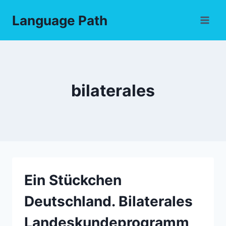
Skip
Language Path
to
content
bilaterales
Ein Stückchen
Deutschland. Bilaterales
Landeskundeprogramm