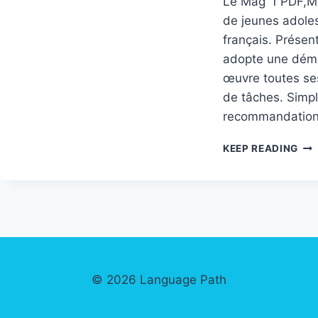
Le Mag’ 1 PDF,M
de jeunes adole
français. Prése
adopte une déma
œuvre toutes se
de tâches. Simple
recommandatio
LE
KEEP READING
MAG
1
© 2026 Language Path