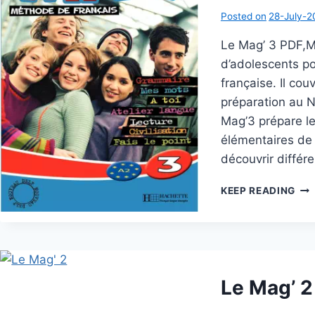
Posted on
28-July-2
Le Mag’ 3 PDF,M
d’adolescents po
française. Il co
préparation au N
Mag’3 prépare l
élémentaires de 
découvrir différ
LE
KEEP READING
MAG
3
Le Mag’ 2