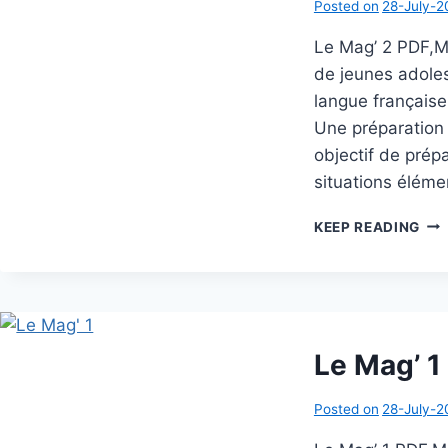
Posted on
28-July-2
Le Mag’ 2 PDF,M
de jeunes adoles
langue française
Une préparation
objectif de pré
situations éléme
LE
KEEP READING
MAG
2
Le Mag’ 1
Posted on
28-July-2