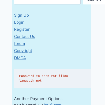
Sign Up
Login
Register
Contact Us
forum
Copyright
DMCA
Password to open rar files 
langpath.net
Another Payment Options