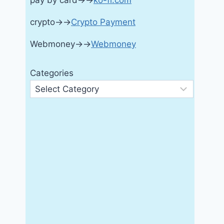
pay by card→→
ko-fi.com
crypto→→
Crypto Payment
Webmoney→→
Webmoney
Categories