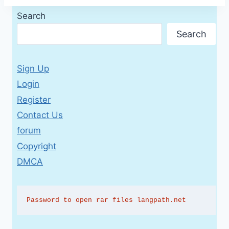
Search
Search
Sign Up
Login
Register
Contact Us
forum
Copyright
DMCA
Password to open rar files langpath.net