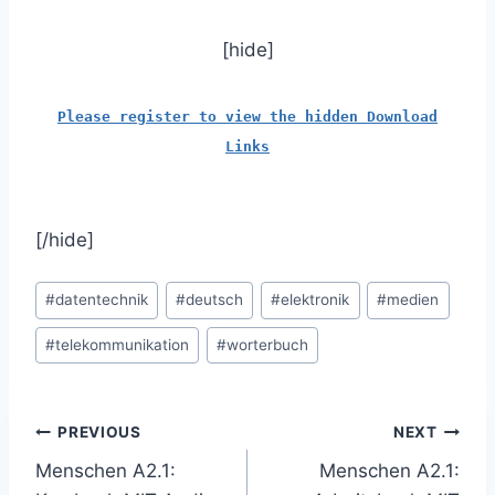
[hide]
Please register to view the hidden Download
Links
[/hide]
Post
#
datentechnik
#
deutsch
#
elektronik
#
medien
Tags:
#
telekommunikation
#
worterbuch
Post
PREVIOUS
NEXT
Menschen A2.1:
Menschen A2.1:
navigation