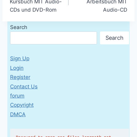
Kursbuch MIT Audio-
Arbeitsbuch MIT
CDs und DVD-Rom
Audio-CD
Search
Search
Sign Up
Login
Register
Contact Us
forum
Copyright
DMCA