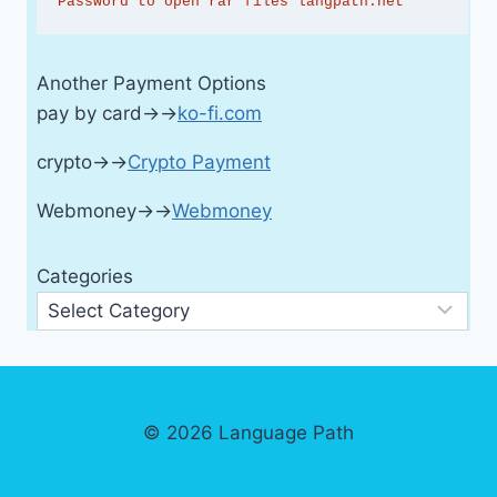
Password to open rar files langpath.net
Another Payment Options
pay by card→→
ko-fi.com
crypto→→
Crypto Payment
Webmoney→→
Webmoney
Categories
© 2026 Language Path