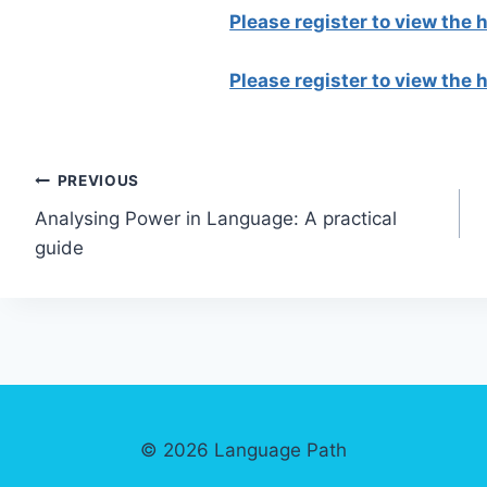
Please register to view the
Please register to view the
Post
PREVIOUS
Analysing Power in Language: A practical
navigation
guide
© 2026 Language Path