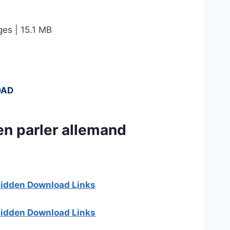
es | 15.1 MB
OAD
en parler allemand
 hidden Download Links
 hidden Download Links