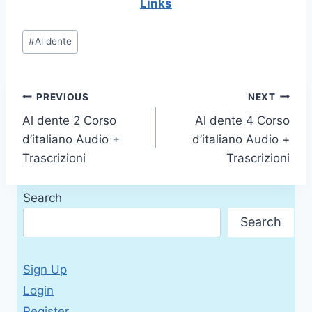
Links
Post
#
Al dente
Tags:
Post
PREVIOUS
NEXT
Al dente 2 Corso
Al dente 4 Corso
navigation
d’italiano Audio +
d’italiano Audio +
Trascrizioni
Trascrizioni
Search
Search
Sign Up
Login
Register