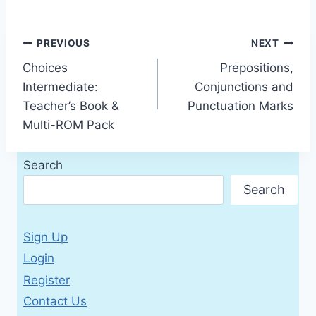
Post
PREVIOUS
NEXT
Choices
Prepositions,
navigation
Intermediate:
Conjunctions and
Teacher’s Book &
Punctuation Marks
Multi-ROM Pack
Search
Search
Sign Up
Login
Register
Contact Us