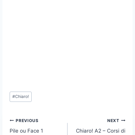
Post
#
Chiaro!
Tags:
Post
PREVIOUS
NEXT
Pile ou Face 1
Chiaro! A2 – Corsi di
navigation