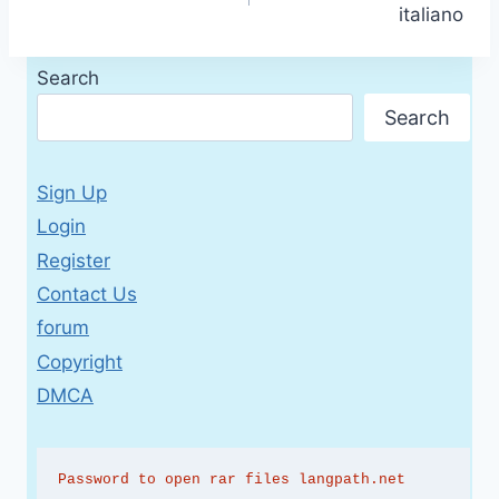
italiano
Search
Search
Sign Up
Login
Register
Contact Us
forum
Copyright
DMCA
Password to open rar files langpath.net