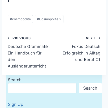
Post
#
cosmopolite
#
Cosmopolite 2
Tags:
Post
PREVIOUS
NEXT
Deutsche Grammatik:
Fokus Deutsch
navigation
Ein Handbuch für
Erfolgreich in Alltag
den
und Beruf C1
Ausländerunterricht
Search
Search
Sign Up