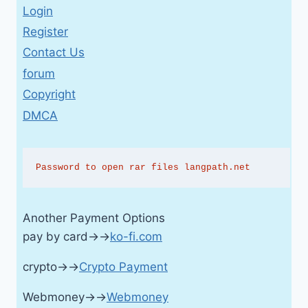
Login
Register
Contact Us
forum
Copyright
DMCA
Password to open rar files langpath.net
Another Payment Options
pay by card→→
ko-fi.com
crypto→→
Crypto Payment
Webmoney→→
Webmoney