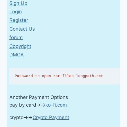
Sign Up
Login
Register
Contact Us
forum
Copyright
DMCA
Password to open rar files langpath.net
Another Payment Options
pay by card→→
ko-fi.com
crypto→→
Crypto Payment