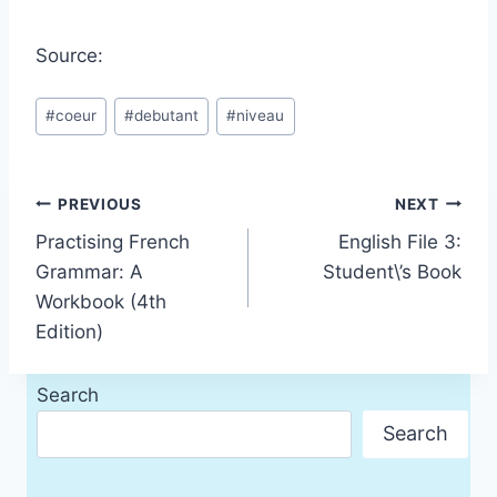
Source:
Post
#
coeur
#
debutant
#
niveau
Tags:
Post
PREVIOUS
NEXT
Practising French
English File 3:
navigation
Grammar: A
Student\’s Book
Workbook (4th
Edition)
Search
Search