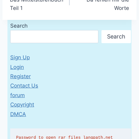
navigation
Teil 1
Worte
Search
Search
Sign Up
Login
Register
Contact Us
forum
Copyright
DMCA
Password to open rar files langpath.net