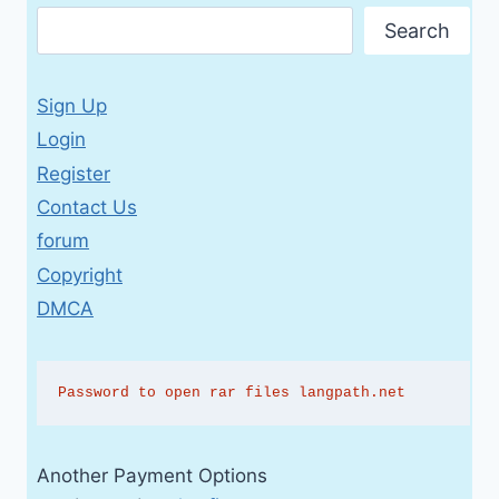
Search
Sign Up
Login
Register
Contact Us
forum
Copyright
DMCA
Password to open rar files langpath.net
Another Payment Options