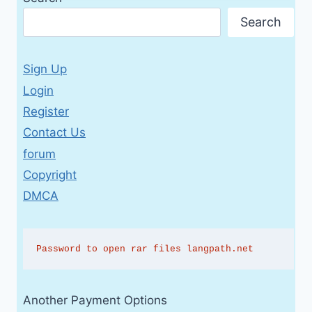
Search
Sign Up
Login
Register
Contact Us
forum
Copyright
DMCA
Password to open rar files langpath.net
Another Payment Options