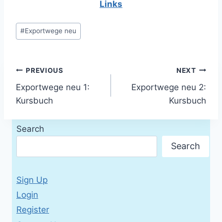
Links
Post
#
Exportwege neu
Tags:
Post
PREVIOUS
NEXT
Exportwege neu 1:
Exportwege neu 2:
navigation
Kursbuch
Kursbuch
Search
Search
Sign Up
Login
Register