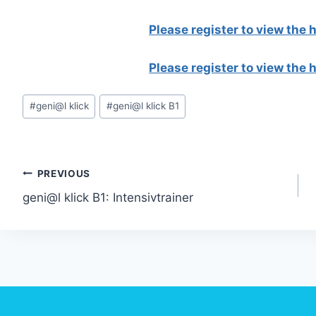
Please register to view the
Please register to view the
Post
#
geni@l klick
#
geni@l klick B1
Tags:
Post
PREVIOUS
geni@l klick B1: Intensivtrainer
navigation