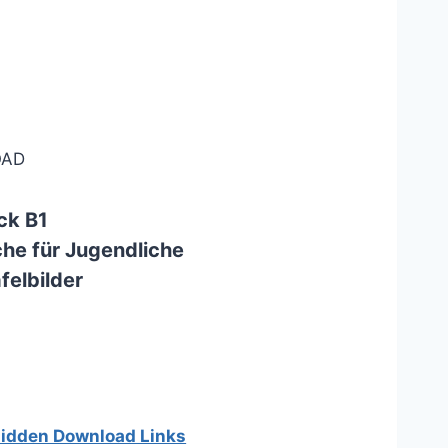
AD
ck B1
he für Jugendliche
felbilder
 hidden Download Links