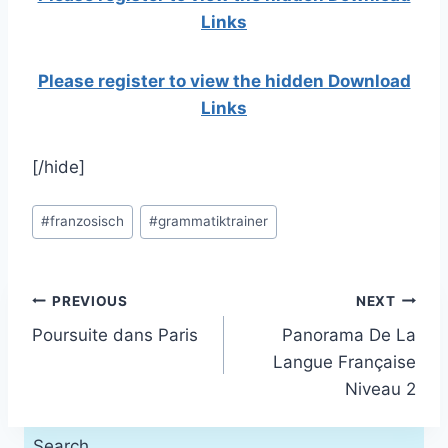
Links
Please register to view the hidden Download
Links
[/hide]
Post
#
franzosisch
#
grammatiktrainer
Tags:
Post
PREVIOUS
NEXT
Poursuite dans Paris
Panorama De La
navigation
Langue Française
Niveau 2
Search