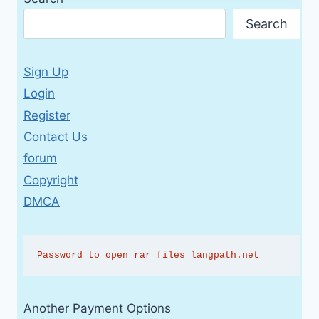
Search
Sign Up
Login
Register
Contact Us
forum
Copyright
DMCA
Password to open rar files langpath.net
Another Payment Options