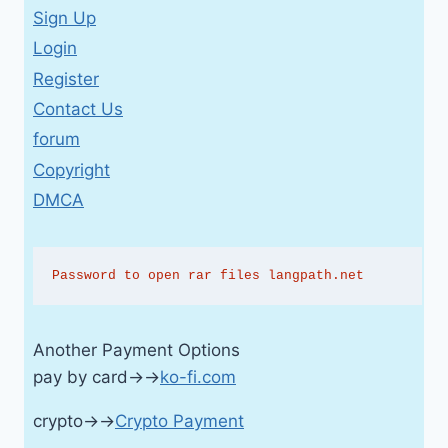
Sign Up
Login
Register
Contact Us
forum
Copyright
DMCA
Password to open rar files langpath.net
Another Payment Options
pay by card→→
ko-fi.com
crypto→→
Crypto Payment