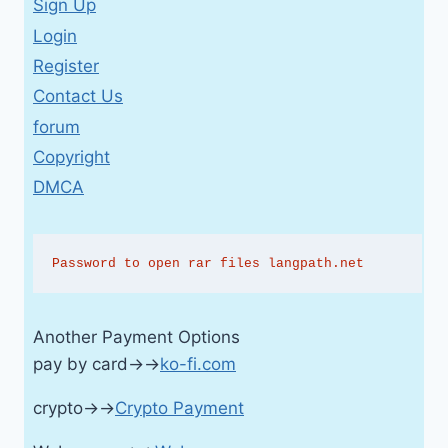
Sign Up
Login
Register
Contact Us
forum
Copyright
DMCA
Password to open rar files langpath.net
Another Payment Options
pay by card→→
ko-fi.com
crypto→→
Crypto Payment