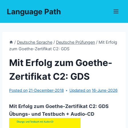
Skip
Language Path
to
content
/
Deutsche Sprache
/
Deutsche Prüfungen
/
Mit Erfolg
zum Goethe-Zertifikat C2: GDS
Mit Erfolg zum Goethe-
Zertifikat C2: GDS
Posted on
21-December-2018
Updated on
16-June-2026
Mit Erfolg zum Goethe-Zertifikat C2: GDS
Übungs- und Testbuch + Audio-CD