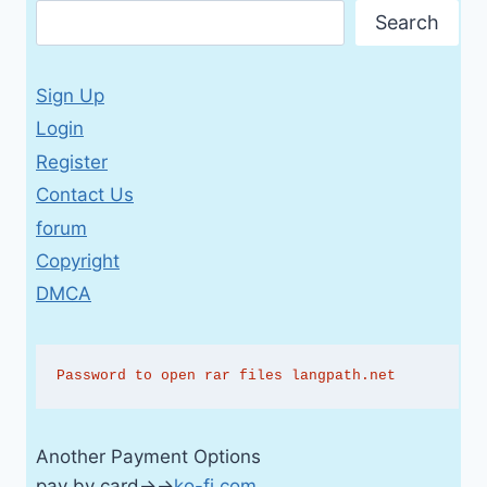
Search
Sign Up
Login
Register
Contact Us
forum
Copyright
DMCA
Password to open rar files langpath.net
Another Payment Options
pay by card→→
ko-fi.com