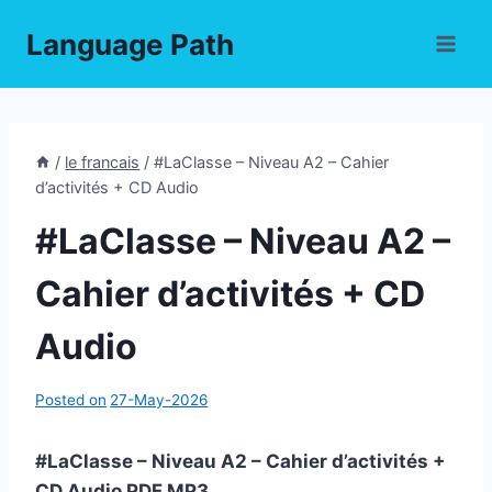
Skip
Language Path
to
content
/
le francais
/
#LaClasse – Niveau A2 – Cahier
d’activités + CD Audio
#LaClasse – Niveau A2 –
Cahier d’activités + CD
Audio
Posted on
27-May-2026
#LaClasse – Niveau A2 – Cahier d’activités +
CD Audio PDF,MP3