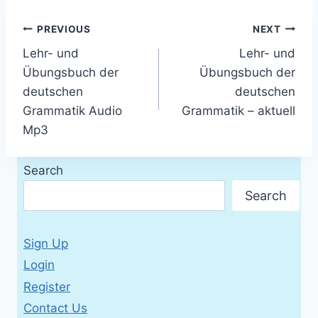
Post
PREVIOUS
NEXT
Lehr- und
Lehr- und
navigation
Übungsbuch der
Übungsbuch der
deutschen
deutschen
Grammatik Audio
Grammatik – aktuell
Mp3
Search
Search
Sign Up
Login
Register
Contact Us