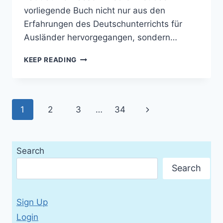
vorliegende Buch nicht nur aus den
Erfahrungen des Deutschunterrichts für
Ausländer hervorgegangen, sondern…
DEUTSCHE
KEEP READING
GRAMMATIK:
EIN
HANDBUCH
FÜR
Page
Next
1
2
3
…
34
DEN
AUSLÄNDERUNTERRICHT
navigation
Page
Search
Search
Sign Up
Login