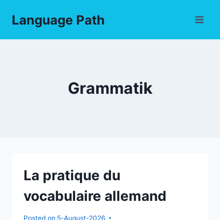
Skip
Language Path
to
content
Grammatik
La pratique du
vocabulaire allemand
Posted on
5-August-2026