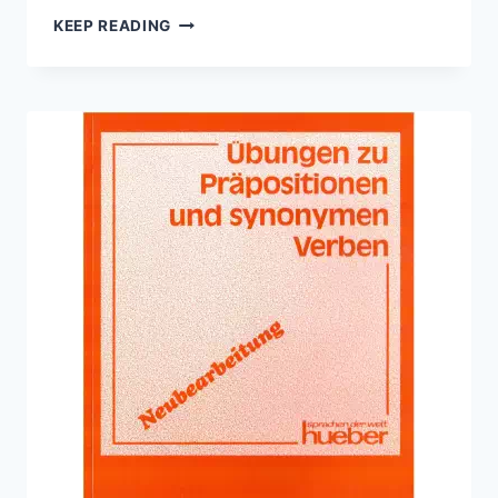
ENGLISH
KEEP READING
GRAMMAR
FOR
STUDENTS
OF
GERMAN
(SIXTH
EDITION)