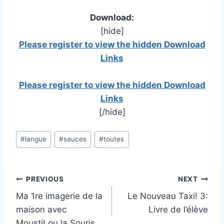
Download:
[hide]
Please register to view the hidden Download
Links
Please register to view the hidden Download
Links
[/hide]
Post
#
langue
#
sauces
#
toutes
Tags:
Post
PREVIOUS
NEXT
Ma 1re imagerie de la
Le Nouveau Taxi! 3:
navigation
maison avec
Livre de l’élève
MoustiLou la Souris