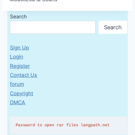
Search
Search
Sign Up
Login
Register
Contact Us
forum
Copyright
DMCA
Password to open rar files langpath.net