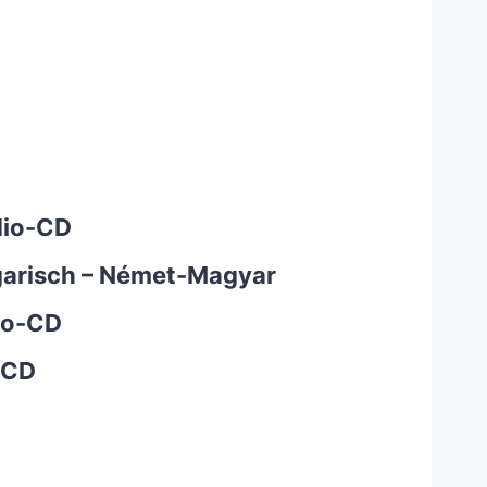
dio-CD
garisch – Német-Magyar
io-CD
-CD