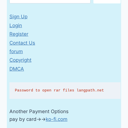
Sign Up
Login
Register
Contact Us
forum
Copyright
DMCA
Password to open rar files langpath.net
Another Payment Options
pay by card→→
ko-fi.com