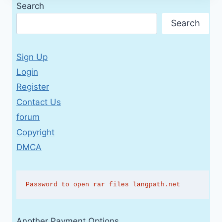
Search
Search
Sign Up
Login
Register
Contact Us
forum
Copyright
DMCA
Password to open rar files langpath.net
Another Payment Options