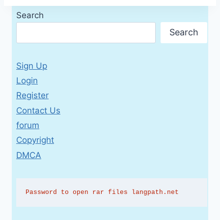
Search
Search
Sign Up
Login
Register
Contact Us
forum
Copyright
DMCA
Password to open rar files langpath.net