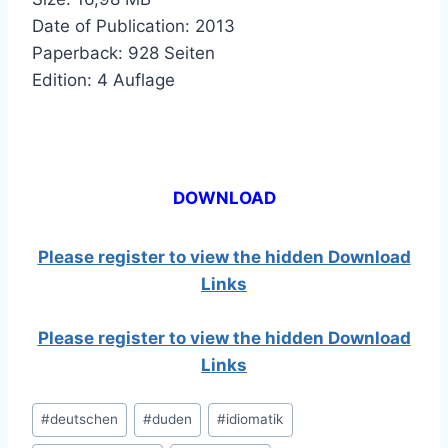
Date of Publication: 2013
Paperback: 928 Seiten
Edition: 4 Auflage
DOWNLOAD
Please register to view the hidden Download
Links
Please register to view the hidden Download
Links
Post
#
deutschen
#
duden
#
idiomatik
Tags: