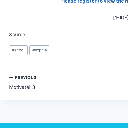
Please register to view the
[/HIDE
Source:
Post
#
scholl
#
sophie
Tags:
Post
PREVIOUS
Motivate! 3
navigation