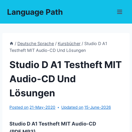
Skip
Language Path
to
content
/
Deutsche Sprache
/
Kursbücher
/
Studio D A1
Testheft MIT Audio-CD Und Lösungen
Studio D A1 Testheft MIT
Audio-CD Und
Lösungen
Posted on
21-May-2020
Updated on
15-June-2026
Studio D A1 Testheft MIT Audio-CD
(PDF,MP3)