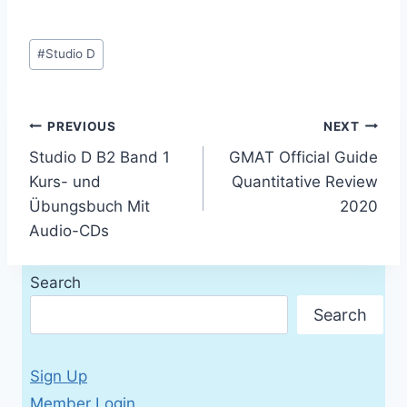
Post
#
Studio D
Tags:
Post
PREVIOUS
NEXT
Studio D B2 Band 1
GMAT Official Guide
navigation
Kurs- und
Quantitative Review
Übungsbuch Mit
2020
Audio-CDs
Search
Search
Sign Up
Member Login